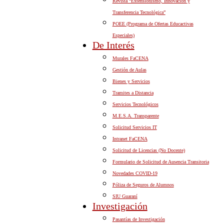
Revista “Extensionismo, Innovación y
Transferencia Tecnológica”
POEE (Programa de Ofertas Educactivas
Especiales)
De Interés
Murales FaCENA
Gestión de Aulas
Bienes y Servicios
Tramites a Distancia
Servicios Tecnológicos
M.E.S.A. Transparente
Solicitud Servicios IT
Intranet FaCENA
Solicitud de Licencias (No Docente)
Formulario de Solicitud de Ausencia Transitoria
Novedades COVID-19
Póliza de Seguros de Alumnos
SIU Guaraní
Investigación
Pasantías de Investigación