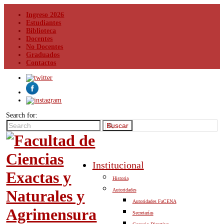
Ingreso 2026
Estudiantes
Biblioteca
Docentes
No Docentes
Graduados
Contactos
Search for:
Buscar
Institucional
Historia
Autoridades
Autoridades FaCENA
Secretarías