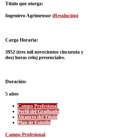
Título que otorga:
Ingeniero Agrimensor (
Resolución
)
Carga Horaria:
3952 (tres mil novecientos cincuenta y
dos) horas reloj presenciales.
Duración:
5 años
Campo Profesional
Perfil del Graduado
Alcances del Título
Plan de Estudio
Campo Profesional