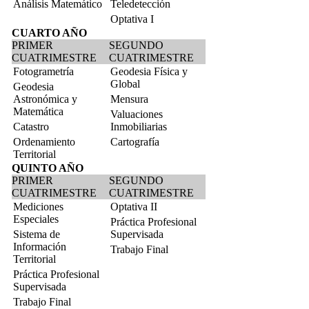
Análisis Matemático
Teledetección
Optativa I
CUARTO AÑO
PRIMER
SEGUNDO
CUATRIMESTRE
CUATRIMESTRE
Fotogrametría
Geodesia Física y
Global
Geodesia
Astronómica y
Mensura
Matemática
Valuaciones
Catastro
Inmobiliarias
Ordenamiento
Cartografía
Territorial
QUINTO AÑO
PRIMER
SEGUNDO
CUATRIMESTRE
CUATRIMESTRE
Mediciones
Optativa II
Especiales
Práctica Profesional
Sistema de
Supervisada
Información
Trabajo Final
Territorial
Práctica Profesional
Supervisada
Trabajo Final