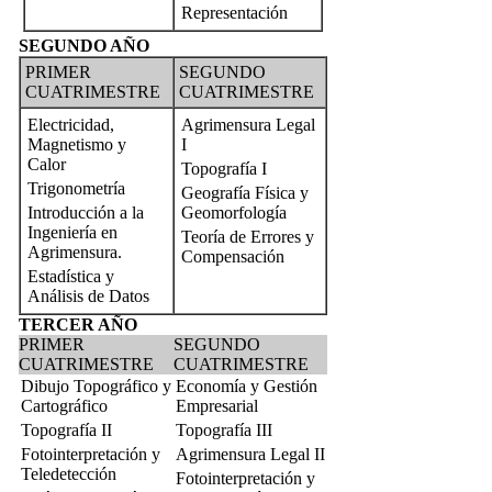
Representación
SEGUNDO AÑO
PRIMER
SEGUNDO
CUATRIMESTRE
CUATRIMESTRE
Electricidad,
Agrimensura Legal
Magnetismo y
I
Calor
Topografía I
Trigonometría
Geografía Física y
Introducción a la
Geomorfología
Ingeniería en
Teoría de Errores y
Agrimensura.
Compensación
Estadística y
Análisis de Datos
TERCER AÑO
PRIMER
SEGUNDO
CUATRIMESTRE
CUATRIMESTRE
Dibujo Topográfico y
Economía y Gestión
Cartográfico
Empresarial
Topografía II
Topografía III
Fotointerpretación y
Agrimensura Legal II
Teledetección
Fotointerpretación y