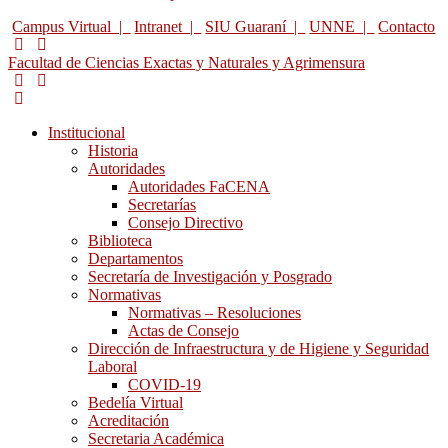
Campus Virtual |
Intranet |
SIU Guaraní |
UNNE |
Contacto
Facultad de Ciencias Exactas y Naturales y Agrimensura
Institucional
Historia
Autoridades
Autoridades FaCENA
Secretarías
Consejo Directivo
Biblioteca
Departamentos
Secretaría de Investigación y Posgrado
Normativas
Normativas – Resoluciones
Actas de Consejo
Dirección de Infraestructura y de Higiene y Seguridad
Laboral
COVID-19
Bedelía Virtual
Acreditación
Secretaria Académica