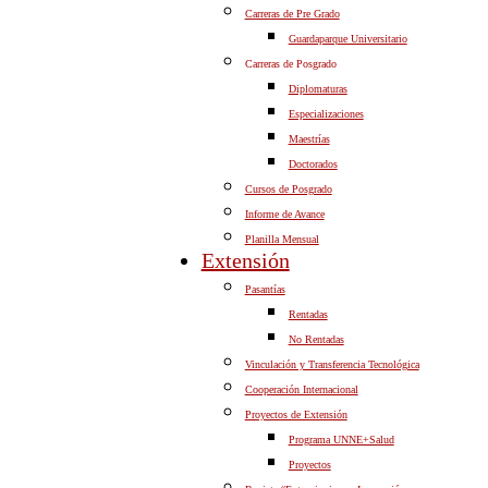
Carreras de Pre Grado
Guardaparque Universitario
Carreras de Posgrado
Diplomaturas
Especializaciones
Maestrías
Doctorados
Cursos de Posgrado
Informe de Avance
Planilla Mensual
Extensión
Pasantías
Rentadas
No Rentadas
Vinculación y Transferencia Tecnológica
Cooperación Internacional
Proyectos de Extensión
Programa UNNE+Salud
Proyectos