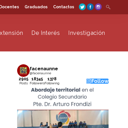
Search
Docentes
Graduados
Contactos
for:
xtensión
De Interés
Investigación
facenaunne
@facenaunne
2905
18345
1378
Follow
Posts
Followers
Following