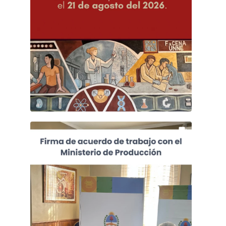
odontopediatría, promoviendo el cuidado integral de 
la salud de niñas y niños de la comunidad.

 La actividad permitió fortalecer el vínculo entre la 
Universidad y la comunidad, generando un espacio 
de aprendizaje, prevención y promoción de la salud, 
a través del trabajo conjunto entre las distintas 
unidades académicas.

 Acto Académico 2026

 Agradecemos a todas las personas e instituciones 
que hicieron posible esta jornada, reafirmando el 
 La Facultad de Ciencias Exactas y Naturales y 
valor del trabajo colaborativo y el compromiso con 
Agrimensura invita a participar del Acto Académico 
nuestra comunidad.

2026, que se realizará el viernes 21 de agosto, a las 
10:00 h.

Aug 6
57
0
 Esta actividad fue organizada por la Secretaría de 
Vinculación y Transferencia de FaCENA, reafirmando 
 Si ya tenés tu diploma y querés participar del 
el compromiso de nuestra Facultad con la sociedad y 
Acto Académico, completá el siguiente formulario:

fortaleciendo los vínculos entre la Universidad y la 