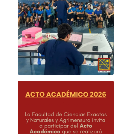
 En el marco del proyecto FaCENA Social, 
realizamos un abordaje territorial en el Colegio 
Secundario Frondizi, ubicado en el barrio Molina 
Punta.

 Durante la jornada compartimos esta actividad 
Aug 7
84
1
junto a la Facultad de Odontología, cuyos equipos 
desarrollaron capacitaciones sobre higiene 
bucodental y brindaron atenciones de 