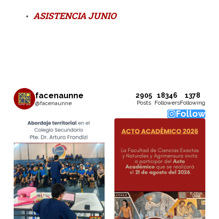
ASISTENCIA JUNIO
facenaunne
2905
18346
1378
Posts
Followers
Following
@facenaunne
Follow