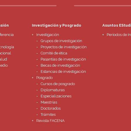
nsión
Investigación y Posgrado
Asuntos EStudi
ferencia
Investigación
Períodos de I
Grupos de investigación
cnología
Proyectos de investigación
acional
Comité de ética
alud
Pasantías de investigación
Medio
Becas de investigación
Estancias de investigación
Posgrado
Cursos de posgrado
Diplomaturas
Especializaciones
Maestrías
Doctorados
Trámites
Revista FACENA