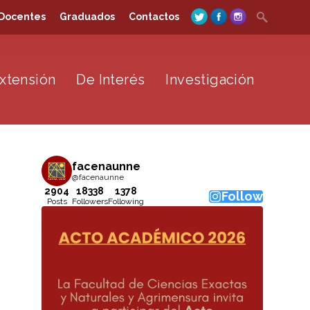
Search
Docentes
Graduados
Contactos
for:
xtensión
De Interés
Investigación
facenaunne
@facenaunne
2904
18338
1378
Follow
Posts
Followers
Following