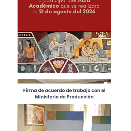
 Acto Académico 2026

 La Facultad de Ciencias Exactas y Naturales y 
Agrimensura invita a participar del Acto Académico 
2026, que se realizará el viernes 21 de agosto, a las 
10:00 h.

Aug 6
52
0
 Si ya tenés tu diploma y querés participar del 
Acto Académico, completá el siguiente formulario:
