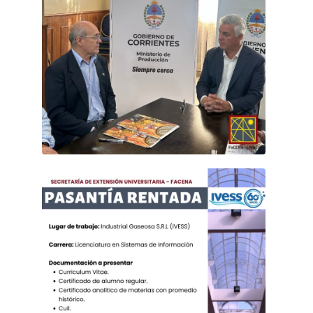
 https://bit.ly/456WYkD

 Importante: Antes de comenzar, debés tener a 
mano el archivo PDF de tu Diploma Digital, que 
podés descargar desde SIU Guaraní.

 El día del Acto, deberás confirmar tu asistencia 
firmando el registro en la Dirección de Gestión 
 Firma de acuerdo de trabajo con el Ministerio de 
Académica, ubicada en el 1.º piso del Edificio de 
Producción

Física.

Con la participación del Decano de FaCENA, Dr. 
 Si necesitás verificar la disponibilidad de 
José Luis Fontana, y del Ministro de Producción de la 
elementos decorativos, escribinos a:

Provincia de Corrientes, Esc. Walter Chávez, se llevó 
Aug 6
64
2
diplomas@exa.unne.edu.ar
a cabo la firma de un acuerdo estratégico entre la 
Facultad de Ciencias Exactas y Naturales y 
Agrimensura (FaCENA) y el Ministerio de la 
Producción.
