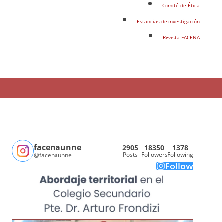
Comité de Ética
Estancias de investigación
Revista FACENA
facenaunne
2905
18350
1378
Posts
Followers
Following
@facenaunne
Follow