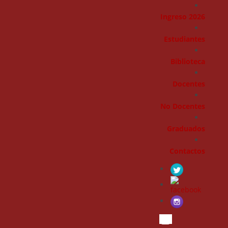
Ingreso 2026
Estudiantes
Biblioteca
Docentes
No Docentes
Graduados
Contactos
Search